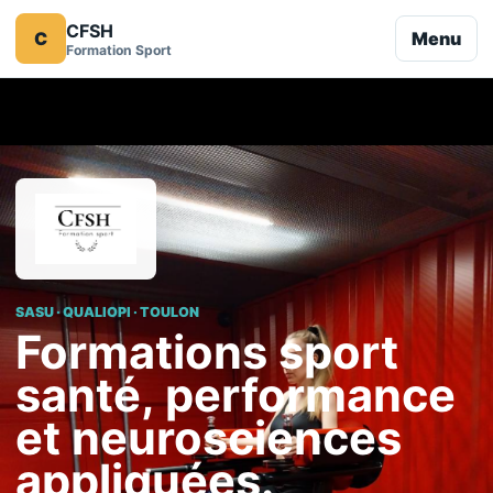
CFSH
C
Menu
Formation Sport
SASU · QUALIOPI · TOULON
Formations sport
santé, performance
et neurosciences
appliquées.