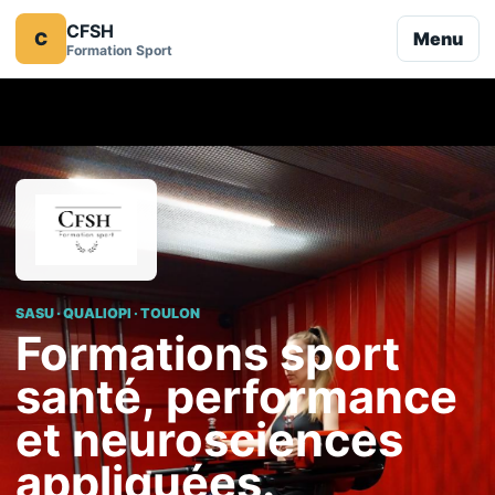
CFSH
C
Menu
Formation Sport
SASU · QUALIOPI · TOULON
Formations sport
santé, performance
et neurosciences
appliquées.