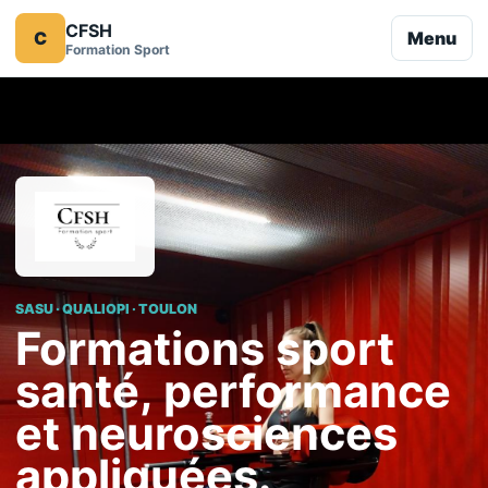
CFSH
C
Menu
Formation Sport
SASU · QUALIOPI · TOULON
Formations sport
santé, performance
et neurosciences
appliquées.